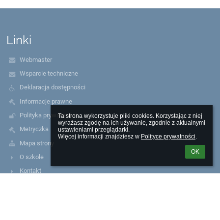
Linki
Webmaster
Wsparcie techniczne
Deklaracja dostępności
Informacje prawne
Polityka prywatności
Ta strona wykorzystuje pliki cookies. Korzystając z niej 
wyrażasz zgodę na ich używanie, zgodnie z aktualnymi 
Metryczka
ustawieniami przeglądarki.

Więcej informacji znajdziesz w 
Polityce prywatności
.
Mapa strony
OK
O szkole
Kontakt
Aktualności
Kontakty