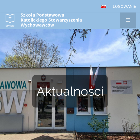
LOGOWANIE
Szkoła Podstawowa
Katolickiego Stowarzyszenia
Wychowawców
w Gorzowie Wielkopolskim
Aktualności