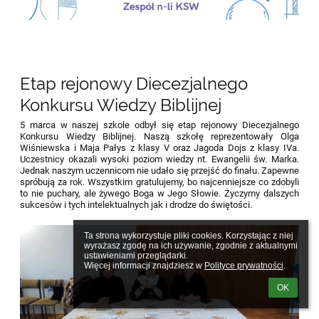
Etap rejonowy Diecezjalnego
Konkursu Wiedzy Biblijnej
5 marca w naszej szkole odbył się etap rejonowy Diecezjalnego
Konkursu Wiedzy Biblijnej. Naszą szkołę reprezentowały Olga
Wiśniewska i Maja Pałys z klasy V oraz Jagoda Dojs z klasy IVa.
Uczestnicy okazali wysoki poziom wiedzy nt. Ewangelii św. Marka.
Jednak naszym uczennicom nie udało się przejść do finału. Zapewne
spróbują za rok.
Wszystkim gratulujemy, bo najcenniejsze co zdobyli
to nie puchary, ale żywego Boga w Jego Słowie. Życzymy dalszych
sukcesów i tych intelektualnych jak i drodze do świętości.
Ta strona wykorzystuje pliki cookies. Korzystając z niej 
wyrażasz zgodę na ich używanie, zgodnie z aktualnymi 
ustawieniami przeglądarki.

Więcej informacji znajdziesz w 
Polityce prywatności
.
OK