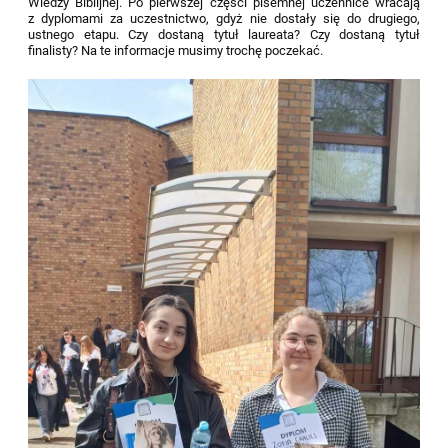
Wiedzy Biblijnej. Po pierwszej części pisemnej uczennice wracają
z dyplomami za uczestnictwo, gdyż nie dostały się do drugiego,
ustnego etapu. Czy dostaną tytuł laureata? Czy dostaną tytuł
finalisty? Na te informacje musimy trochę poczekać.