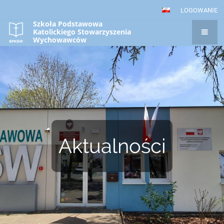
LOGOWANIE
Szkoła Podstawowa
Katolickiego Stowarzyszenia
Wychowawców
w Gorzowie Wielkopolskim
Aktualności